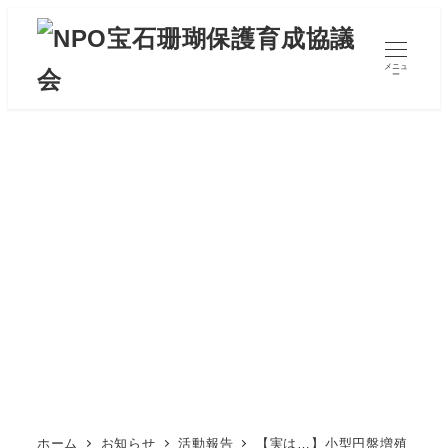
メ
イ
メニュ
ン
ー
コ
ン
テ
ン
ツ
へ
移
動
ホーム
お知らせ
活動報告
【実は…】小型円盤増殖