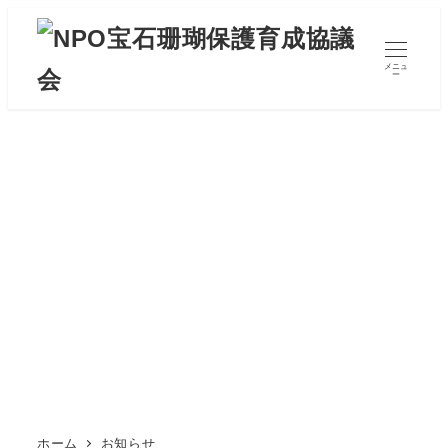
メ
イ
メニュ
ン
ー
コ
ン
テ
ン
ツ
へ
移
動
ホーム
お知らせ